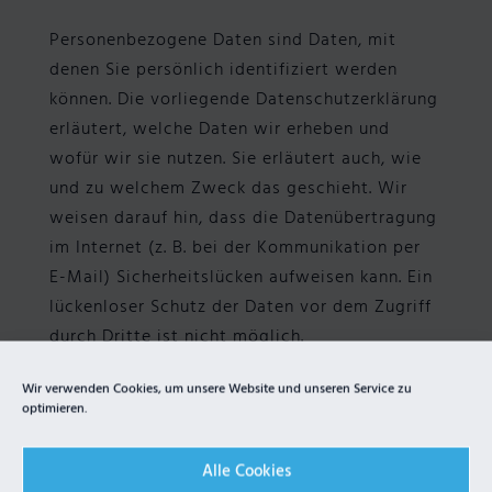
Personenbezogene Daten sind Daten, mit
denen Sie persönlich identifiziert werden
können. Die vorliegende Datenschutzerklärung
erläutert, welche Daten wir erheben und
wofür wir sie nutzen. Sie erläutert auch, wie
und zu welchem Zweck das geschieht. Wir
weisen darauf hin, dass die Datenübertragung
im Internet (z. B. bei der Kommunikation per
E-Mail) Sicherheitslücken aufweisen kann. Ein
lückenloser Schutz der Daten vor dem Zugriff
durch Dritte ist nicht möglich.
Hinweis zur verantwortlichen Stelle
Wir verwenden Cookies, um unsere Website und unseren Service zu
optimieren.
Die verantwortliche Stelle für die
Datenverarbeitung auf dieser Website ist
Alle Cookies
oben mit den Kontaktdaten benannt.