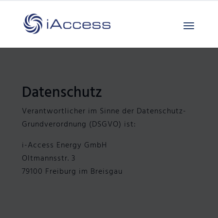
Datenschutz
Verantwortlicher im Sinne der Datenschutz-
Grundverordnung (DSGVO) ist:
i-Access Energy GmbH
Oltmannsstr. 3
79100 Freiburg im Breisgau